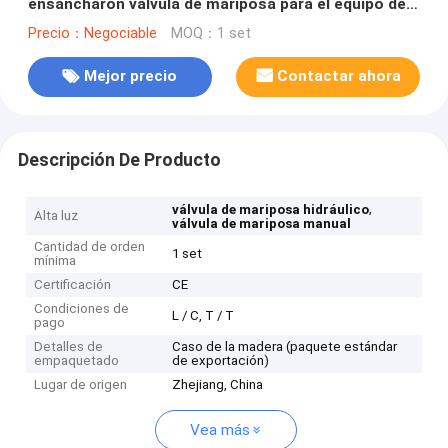
ensancharon válvula de mariposa para el equipo de
la hidroelectricidad
Precio：Negociable
MOQ：1 set
Mejor precio
Contactar ahora
Descripción De Producto
,
válvula de mariposa hidráulico
Alta luz
válvula de mariposa manual
Cantidad de orden
1 set
mínima
Certificación
CE
Condiciones de
L / C, T / T
pago
Detalles de
Caso de la madera (paquete estándar
empaquetado
de exportación)
Lugar de origen
Zhejiang, China
Vea más