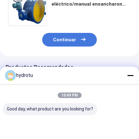
eléctrico/manual ensancharon
válvula de mariposa para el equipo
de la hidroelectricidad
Continuar
Productos Recomendados
hydrotu
10:49 PM
Good day, what product are you looking for?
DN 300 - el martillo
Válvula de mariposa
El martillo pe
pesado hidráulico de
ensanchada para la
hidráulico
5000 milímetros
estación de la
DN2000mm