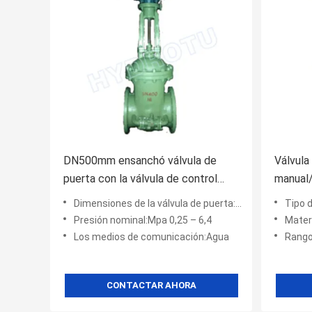
DN500mm ensanchó válvula de
Válvula
puerta con la válvula de control
manual/
manual/eléctrica
hidroel
Dimensiones de la válvula de puerta:50 – 1600 milímetros
Tipo d
válvula
Presión nominal:Mpa 0,25 – 6,4
Mater
Los medios de comunicación:Agua
Rango
CONTACTAR AHORA