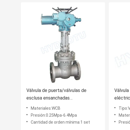
Válvula de puerta/válvulas de
Válvula
esclusa ensanchadas
eléctri
manuales/eléctricas para Mpa 0,25
hidroel
Materiales:WCB
Tipo:
- 6,4
esclusa
Presión:0.25Mpa-6.4Mpa
Mater
milímet
Cantidad de orden mínima:1 set
Presi