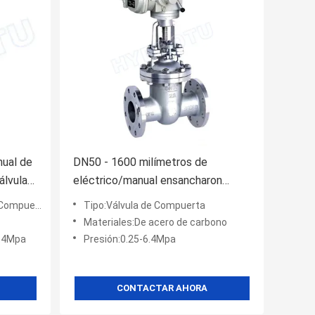
nual de
DN50 - 1600 milímetros de
álvula
eléctrico/manual ensancharon
a
válvula de /Sluice de la válvula de
Compuerta
Tipo:Válvula de Compuerta
puerta para el proyecto de la
Materiales:De acero de carbono
hidroelectricidad
6.4Mpa
Presión:0.25-6.4Mpa
CONTACTAR AHORA