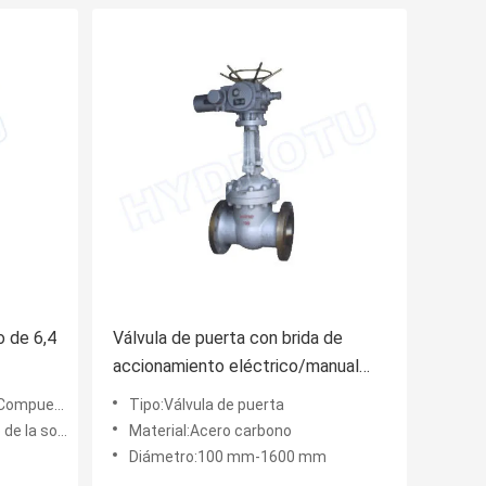
o de 6,4
Válvula de puerta con brida de
accionamiento eléctrico/manual
ra la
con diámetro de 100-1600 mm y
Compuerta
Tipo:Válvula de puerta
construcción de acero al carbono
 soldadura
Material:Acero carbono
Diámetro:100 mm-1600 mm