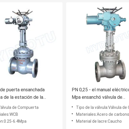
 de puerta ensanchada
PN 0,25 - el manual eléctric
ca de la estación de la
Mpa ensanchó válvula de
ectricidad/válvula de
puerta/válvula de esclusa pa
Válvula de Compuerta
Tipo de la válvula:Válvula de 
 para Dia.50 – 1600
central eléctrica hidráulica
iales:WCB
Materiales:Acero de carbono de la
ros
ón:0.25-6.4Mpa
Material de lacre:Caucho