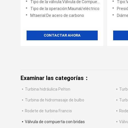
Tipo de la válvula:Válvula de Compuerta
Tipo:
la hidro
Tipo de la operación:Maunal/eléctrico
Presi
Mtaerial:De acero de carbono
Diám
CONTACTAR AHORA
Examinar las categorías：
Turbina hidráulica Pelton
Turb
Turbina de hidromasaje de bulbo
Turb
Rodete de turbina Francis
Rode
Válvula de compuerta con bridas
Válv