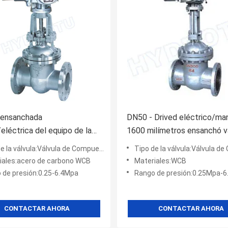
 ensanchada
DN50 - Drived eléctrico/ma
eléctrica del equipo de la
1600 milímetros ensanchó v
ectricidad de puerta de la
de puerta/válvula de esclus
e la válvula:Válvula de Compuerta
Tipo de la válvula:Válvula de 
 de /Sluice
iales:acero de carbono WCB
Materiales:WCB
 de presión:0.25-6.4Mpa
Rango de presión:0.25Mpa-
CONTACTAR AHORA
CONTACTAR AHORA