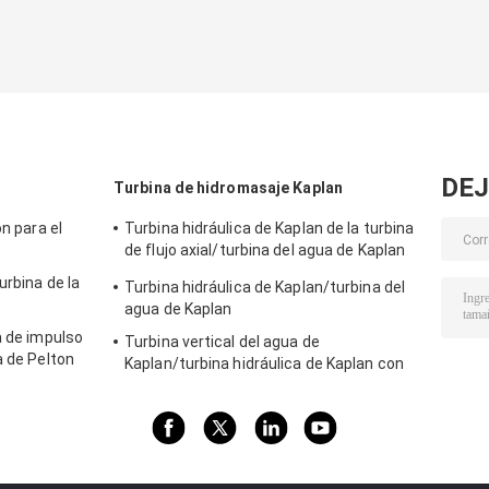
DEJ
Turbina de hidromasaje Kaplan
on para el
Turbina hidráulica de Kaplan de la turbina
de flujo axial/turbina del agua de Kaplan
para la cabeza del agua proyecto de la
urbina de la
Turbina hidráulica de Kaplan/turbina del
hidroelectricidad de los 2m - de los 70m
agua de Kaplan
a de impulso
Turbina vertical del agua de
a de Pelton
Kaplan/turbina hidráulica de Kaplan con
lectricidad
el generador y el gobernador de velocidad