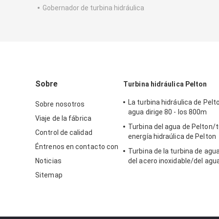
Gobernador de turbina hidráulica
Sobre
Turbina hidráulica Pelton
La turbina hidráulica de Pelt
Sobre nosotros
agua dirige 80 - los 800m
Viaje de la fábrica
Turbina del agua de Pelton/t
Control de calidad
energía hidraúlica de Pelton
Éntrenos en contacto con
Turbina de la turbina de agu
Noticias
del acero inoxidable/del agu
para el proyecto de la hidroe
Sitemap
de la cabeza del apogeo