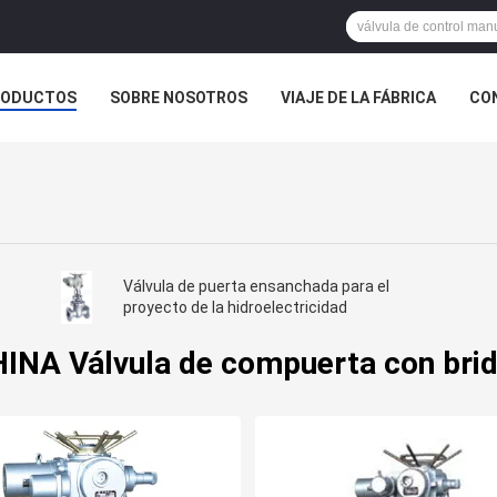
RODUCTOS
SOBRE NOSOTROS
VIAJE DE LA FÁBRICA
CO
CASOS
Válvula de puerta ensanchada para el
proyecto de la hidroelectricidad
INA Válvula de compuerta con bri