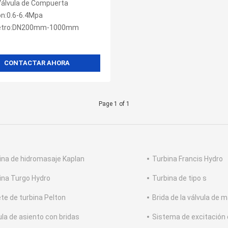
Válvula de Compuerta
electricidad
ón:0.6-6.4Mpa
etro:DN200mm-1000mm
CONTACTAR AHORA
Page 1 of 1
ina de hidromasaje Kaplan
Turbina Francis Hydro
ina Turgo Hydro
Turbina de tipo s
te de turbina Pelton
Brida de la válvula de 
ula de asiento con bridas
Sistema de excitación 