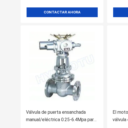
CONTACTAR AHORA
Válvula de puerta ensanchada
El moto
manual/eléctrica 0.25-6.4Mpa para
válvula
el equipo de la hidroelectricidad
1600 mi