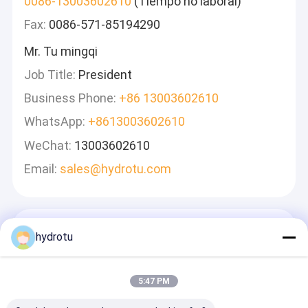
0086-13003602610
(Tiempo no laboral)
Fax:
0086-571-85194290
Mr. Tu mingqi
Job Title:
President
Business Phone:
+86 13003602610
WhatsApp:
+8613003602610
WeChat:
13003602610
Email:
sales@hydrotu.com
Deja Un Mensaje
hydrotu
Le Responderemos Rápidamente
5:47 PM