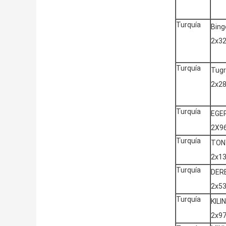
Turquía
Bing
2x3
Turquía
Tugr
2x2
Turquía
EGE
2X9
Turquía
TON
2x1
Turquía
DER
2x5
Turquía
KILI
2x9