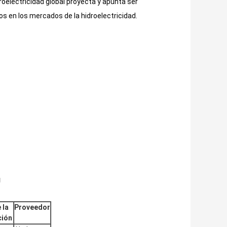
roelectricidad global proyecta y apunta ser
os en los mercados de la hidroelectricidad.
u
 la
Proveedor
ción