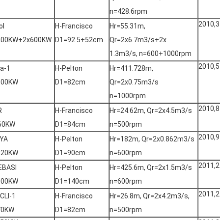
n=428.6rpm
2010,3
ol
H-Francisco
Hr=55.31m,
200KW+2x600KW
D1=92.5+52cm
Qr=2x6.7m3/s+2x
1.3m3/s, n=600+1000rpm
2010,5
a-1
H-Pelton
Hr=411.728m,
800KW
D1=82cm
Qr=2x0.75m3/s
n=1000rpm
2010,8
R
H-Francisco
Hr=24.62m, Qr=2x4.5m3/s
60KW
D1=84cm
n=500rpm
2010,9
YA
H-Pelton
Hr=182m, Qr=2x0.862m3/s
320KW
D1=90cm
n=600rpm
2011,2
EBASI
H-Pelton
Hr=425.6m, Qr=2x1.5m3/s
300KW
D1=140cm
n=600rpm
2011,2
NCLI-1
H-Francisco
Hr=26.8m, Qr=2x4.2m3/s,
70KW
D1=82cm
n=500rpm