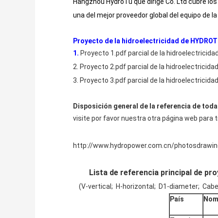
Hangzhou HydroTu que dirige Co. Ltd cubre los 
una del mejor proveedor global del equipo de la
Proyecto de la hidroelectricidad de HYDROT
1.
Proyecto 1.pdf parcial de la hidroelectricid
2.
Proyecto 2.pdf parcial de la hidroelectricid
3.
Proyecto 3.pdf parcial de la hidroelectricid
Disposición general de la referencia de toda
visite por favor nuestra otra página web para t
http://www.hydropower.com.cn/photosdrawin
Lista de referencia principal de pr
(V-vertical; H-horizontal; D1-diameter; Cabeza
País
Nom