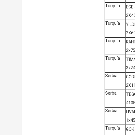
Turquía
EGE
2X4
Turquía
YILD
2X6
Turquía
KAH
2x7
Turquía
TIM
3x2
Serbia
GOR
2X1
Serbai
TEG
410
Serbia
LIVA
1x4
Turquía
GOK