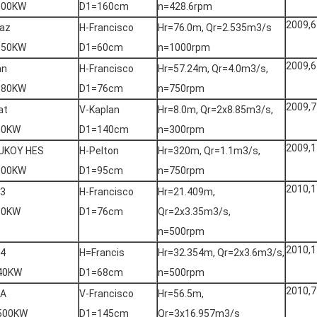
500KW
D1=160cm
n=428.6rpm
2009,6
az
H-Francisco
Hr=76.0m, Qr=2.535m3/s
650KW
D1=60cm
n=1000rpm
2009,6
an
H-Francisco
Hr=57.24m, Qr=4.0m3/s,
980KW
D1=76cm
n=750rpm
2009,7
at
V-Kaplan
Hr=8.0m, Qr=2x8.85m3/s,
00KW
D1=140cm
n=300rpm
2009,1
UKOY HES
H-Pelton
Hr=320m, Qr=1.1m3/s,
000KW
D1=95cm
n=750rpm
2010,1
-3
H-Francisco
Hr=21.409m,
30KW
D1=76cm
Qr=2x3.35m3/s,
n=500rpm
2010,1
-4
H=Francis
Hr=32.354m, Qr=2x3.6m3/s,
40KW
D1=68cm
n=500rpm
2010,7
NA
V-Francisco
Hr=56.5m,
500KW
D1=145cm
Qr=3x16.957m3/s