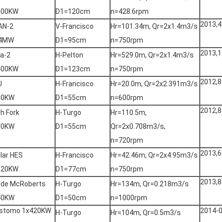
600KW
D1=120cm
n=428.6rpm
2013,4
AN-2
V-Francisco
Hr=101.34m, Qr=2x1.4m3/s
.4MW
D1=95cm
n=750rpm
2013,1
a-2
H-Pelton
Hr=529.0m, Qr=2x1.4m3/s
400KW
D1=123cm
n=750rpm
2012,8
J
H-Francisco
Hr=20.0m, Qr=2x2.391m3/s
00KW
D1=55cm
n=600rpm
2012,8
h Fork
H-Turgo
Hr=110.5m,
50KW
D1=55cm
Qr=2x0.708m3/s,
n=720rpm
2013,6
lar HES
H-Francisco
Hr=42.46m, Qr=2x4.95m3/s
820KW
D1=77cm
n=750rpm
2013,8
 de McRoberts
H-Turgo
Hr=134m, Qr=0.218m3/s
40KW
D1=50cm
n=1000rpm
ostomo 1x420KW
2014-
H-Turgo
Hr=104m, Qr=0.5m3/s