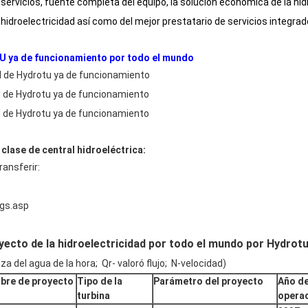
servicios, fuente completa del equipo, la solución económica de la hid
 hidroelectricidad así como del mejor prestatario de servicios integrad
U ya de funcionamiento por todo el mundo
ad de Hydrotu ya de funcionamiento
ad de Hydrotu ya de funcionamiento
ad de Hydrotu ya de funcionamiento
 clase de central hidroeléctrica:
ransferir:
gs.asp
oyecto de la hidroelectricidad por todo el mundo por Hydrot
 del agua de la hora; Qr- valoró flujo; N-velocidad)
bre de proyecto
Tipo de la
Parámetro del proyecto
Año de
turbina
opera