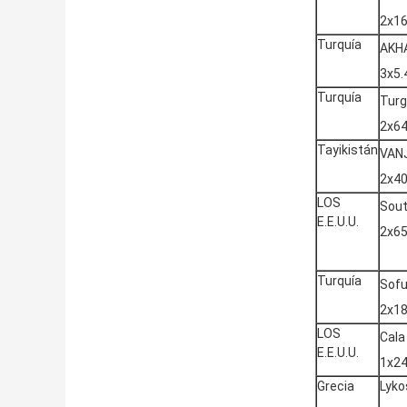
2x1
Turquía
AKH
3x5
Turquía
Turg
2x6
Tayikistán
VAN
2x4
LOS
Sout
E.E.U.U.
2x6
Turquía
Sofu
2x1
LOS
Cala
E.E.U.U.
1x2
Grecia
Lyk