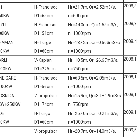
2008,3
-1
H-Francisco
Hr=21.7m, Qr=2.52m3/s,
60KW
D1=65cm
n=600rpm
2008,3
IZLI
H-Francisco
Hr=44.0cm, Qr=1.65m3/s,
00KW
D1=51cm
n=1000rpm
2008,4
RAMAN
H=Turgo
Hr=187.2m, Qr=0.503m3/s
50KW
D1=60cm
n=1000rpm
2008,1
ARLI
V-Kaplan
Hr=10.5m, Qr=26.67m3/s,
400KW
D1=225cm
n=750rpm
2008,1
NE GARE
H-Francisco
Hr=63.5m, Qr=2.05m3/s,
100KW
D1=56cm
n=1000rpm
2008,1
OSNICA
V-propulsor
Hr=15.9m, Qr=3.1+1.9m3/s
KW+250KW
D1=74cm
n=750rpm
2008,1
DE
H-Turgo
Hr=257.0m, Qr=0.21m3/s,
50KW
D1=60cm
n=1000rpm
2009,6
V-propulsor
Hr=28.7m, Qr=14.0m3/s,