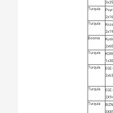
3x3
Turquía
Poyr
2x1
Turquía
Koz
2x1
Bosinia
Kusl
2x6
Turquía
KOR
1x3
Turquía
EGE
2x6
Turquía
EGE
2X9
Turquía
BIZ
3X8