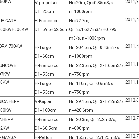
 50KW
2011,3
V-propulsor
Hr=20m, Qr=0.35m3/s
D1=25cm
n=1000rpm
2011,4
JE GARE
H-Francisco
Hr=77.7m,
000KW+500KW
D1=59.5+52.5cm
Qr=2x1.627m3/s+0.796
m3/s, n=1000rpm
IDRA 700KW
2011,4
H-Turgo
Hr=204.5m, Qr=0.43m3/s
D1=60cm
n=1000rpm
2011,1
UNCOVE
H-Francisco
Hr=22.35m, Qr=2x1.65m3/s,
07KW
D1=53cm
n=750rpm
20KW
2011,1
H-Turgo
Hr=110m, Qr=0.6m3/s
D1=53cm
n=750rpm
2012,6
NICA HEPP
V-Kaplan
Hr=29.15m, Qr=3x17.2m3/s
380KW
D1=160cm
n=428.6rpm
2012,7
A HEPP
H-Francisco
Hr=20.3m, Qr=2x2m3/s,
42KW
D1=60.5cm
n=600rpm
2012,7
A GANGA
H-Pelton
Hr=155m, Qr=2x1.25m3/s