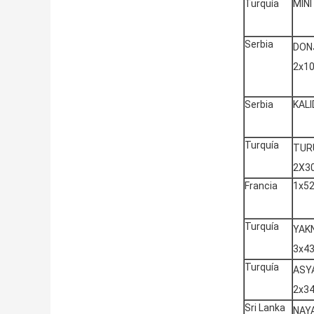
Turquía
MINI
Serbia
DON
2x1
Serbia
KAL
Turquía
TUR
2X3
Francia
1x5
Turquía
YAK
3x4
Turquía
ASY
2x3
Sri Lanka
NAY