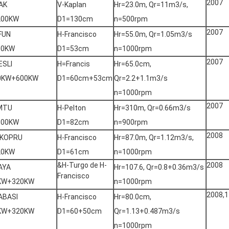
2007
AK
V-Kaplan
Hr=23.0m, Qr=11m3/s,
200KW
D1=130cm
n=500rpm
2007
FUN
H-Francisco
Hr=55.0m, Qr=1.05m3/s
00KW
D1=53cm
n=1000rpm
2007
ESLI
H=Francis
Hr=65.0cm,
0KW+600KW
D1=60cm+53cm
Qr=2.2+1.1m3/s
n=1000rpm
2007
MTU
H-Pelton
Hr=310m, Qr=0.66m3/s
800KW
D1=82cm
n=900rpm
2008
KOPRU
H-Francisco
Hr=87.0m, Qr=1.12m3/s,
20KW
D1=61cm
n=1000rpm
&H-Turgo de H-
2008
AYA
Hr=107.6, Qr=0.8+0.36m3/s
Francisco
KW+320KW
n=1000rpm
2008,1
ABASI
H-Francisco
Hr=80.0cm,
KW+320KW
D1=60+50cm
Qr=1.13+0.487m3/s
n=1000rpm