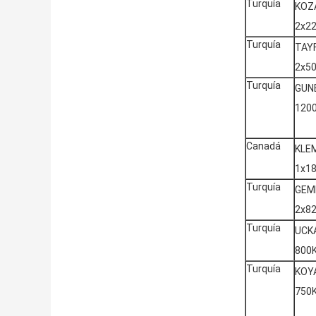
Turquía
KOZ
2x2
Turquía
TAY
2x5
Turquía
GUN
120
Canadá
KLE
1x1
Turquía
GEM
2x8
Turquía
UCK
800
Turquía
KOY
750