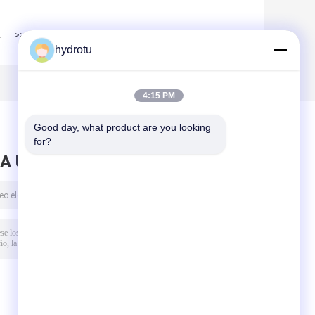
2
>>
>|
hydrotu
4:15 PM
Good day, what product are you looking 
for?
A UN MENSAJE