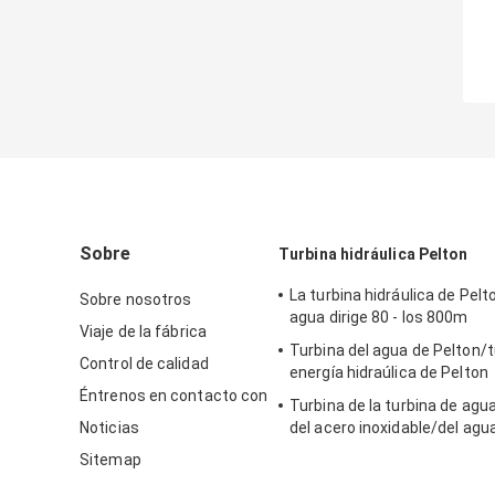
Sobre
Turbina hidráulica Pelton
La turbina hidráulica de Pelt
Sobre nosotros
agua dirige 80 - los 800m
Viaje de la fábrica
Turbina del agua de Pelton/t
Control de calidad
energía hidraúlica de Pelton
Éntrenos en contacto con
Turbina de la turbina de agu
Noticias
del acero inoxidable/del agu
para el proyecto de la hidroe
Sitemap
de la cabeza del apogeo