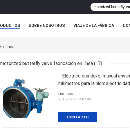
RODUCTOS
SOBRE NOSOTROS
VIAJE DE LA FÁBRICA
CO
CASOS
En Línea
motorized butterfly valve fabricación en línea
(17)
Eléctrico grande/el manual ensan
milímetros para la hidroelectricidad
Leer más
2016-07-12 14:07:43
CONTACTO