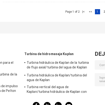
Page 1 of 2
|<
<<
1
DEJ
Turbina de hidromasaje Kaplan
on para el
Turbina hidráulica de Kaplan de la turbina
de flujo axial/turbina del agua de Kaplan
para la cabeza del agua proyecto de la
urbina de la
Turbina hidráulica de Kaplan/turbina del
hidroelectricidad de los 2m - de los 70m
agua de Kaplan
a de impulso
Turbina vertical del agua de
a de Pelton
Kaplan/turbina hidráulica de Kaplan con
lectricidad
el generador y el gobernador de velocidad