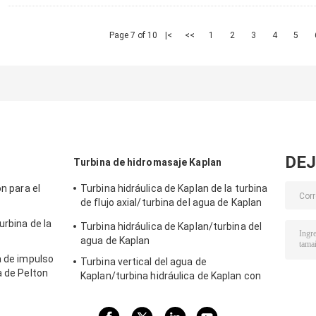
Page 7 of 10
|<
<<
1
2
3
4
5
DEJ
Turbina de hidromasaje Kaplan
on para el
Turbina hidráulica de Kaplan de la turbina
de flujo axial/turbina del agua de Kaplan
para la cabeza del agua proyecto de la
urbina de la
Turbina hidráulica de Kaplan/turbina del
hidroelectricidad de los 2m - de los 70m
agua de Kaplan
a de impulso
Turbina vertical del agua de
a de Pelton
Kaplan/turbina hidráulica de Kaplan con
lectricidad
el generador y el gobernador de velocidad