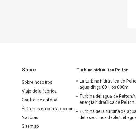
Sobre
Turbina hidráulica Pelton
La turbina hidráulica de Pelt
Sobre nosotros
agua dirige 80 - los 800m
Viaje de la fábrica
Turbina del agua de Pelton/t
Control de calidad
energía hidraúlica de Pelton
Éntrenos en contacto con
Turbina de la turbina de agu
Noticias
del acero inoxidable/del agu
para el proyecto de la hidroe
Sitemap
de la cabeza del apogeo