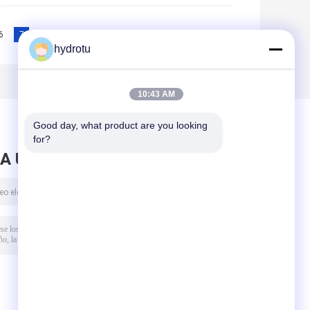
6
7
8
9
10
>>
>|
hydrotu
10:43 AM
Good day, what product are you looking 
for?
A UN MENSAJE