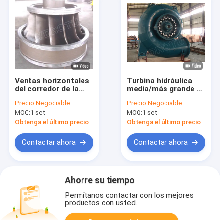
Ventas horizontales
Turbina hidráulica
del corredor de la
media/más grande de
turbina del agua de
Francisco/turbina del
Precio:
Negociable
Precio:
Negociable
Francisco con el
agua de Francisco
MOQ:
1 set
MOQ:
1 set
gobernador y la
con el generador
válvula síncronos de
sincrónico para el
Obtenga el último precio
Obtenga el último precio
velocidad del
proyecto de la
generador
hidroelectricidad
Contactar ahora
Contactar ahora
Ahorre su tiempo
Permítanos contactar con los mejores
productos con usted.