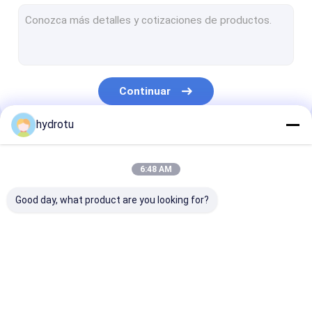
Turbina Turgo Hydro
Turbina de tipo s
Rodete de turbina Francis
Continuar
Rodete de turbina Pelton
hydrotu
Brida de la válvula de mariposa
Nuestras Categorías
Válvula de compuerta con bridas
6:48 AM
Válvula de asiento con bridas
Good day, what product are you looking for?
Sistema de excitación del generador
Gobernador de turbina hidráulica
Turbina hidráulica
Turbina de
Turbina Franc
Pelton
hidromasaje Kaplan
Hydro