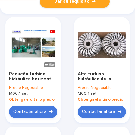
Dar su requisito
Pequeña turbina
Alta turbina
hidráulica horizontal
hidráulica de la
de Francisco/turbina
turbina de Turgo de
Precio:
Negociable
Precio:
Negociable
con 100KW - del agua
la velocidad
MOQ:
1 set
MOQ:
1 set
generador sincrónico
específica/del agua
5MW
de Turgo con el
Obtenga el último precio
Obtenga el último precio
corredor del acero
inoxidable
Contactar ahora
Contactar ahora