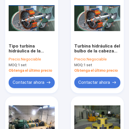
Tipo turbina
Turbina hidráulica del
hidráulica de la
bulbo de la cabeza
reacción de la
del agua baja, turbina
Precio:
Negociable
Precio:
Negociable
eficacia alta del
tubular del agua
MOQ:
1 set
MOQ:
1 set
bulbo/turbina del
agua para el
Obtenga el último precio
Obtenga el último precio
proyecto de la
hidroelectricidad de
Contactar ahora
Contactar ahora
la cabeza del agua
baja
Hogar
Productos
Sobre nosotros