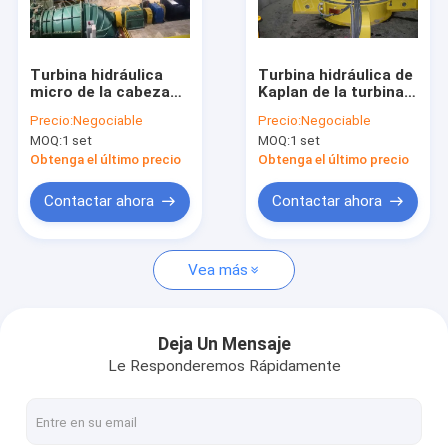
Viaje de la fábrica
Control de calidad
Turbina hidráulica
Turbina hidráulica de
micro de la cabeza
Kaplan de la turbina
Éntrenos en contacto con
del agua baja/turbina
de flujo axial/turbina
Precio:
Negociable
Precio:
Negociable
del agua con el
del agua de Kaplan
MOQ:
1 set
MOQ:
1 set
corredor de regla
para la cabeza del
Noticias
lleno
agua proyecto de la
Obtenga el último precio
Obtenga el último precio
hidroelectricidad de
los 2m - de los 70m
Casos
Contactar ahora
Contactar ahora
Vea más
Turbina hidráulica Pelton
Turbina de hidromasaje Kaplan
Deja Un Mensaje
Le Responderemos Rápidamente
Turbina Francis Hydro
Turbina de hidromasaje de bulbo