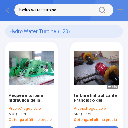
Hydro Water Turbine
(120)
Pequeña turbina
turbina hidráulica de
hidráulica de la
Francisco del
turbina de Turgo de
pequeño eje
Precio:
Negociable
Precio:
Negociable
la turbina de
horizontal 400KW,
MOQ:
1 set
MOQ:
1 set
impulso/del agua de
generador de turbina
Turgo con el
del agua de
Obtenga el último precio
Obtenga el último precio
corredor del acero
Francisco