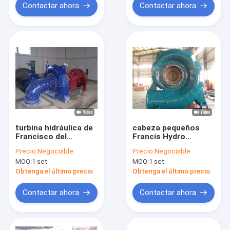
inoxidable
Contactar ahora
Contactar ahora
turbina hidráulica de
cabeza pequeños
Francisco del
Francis Hydro
pequeño eje
Turbine/Francis
Precio:
Negociable
Precio:
Negociable
horizontal 200KW,
Water Turbine del
MOQ:
1 set
MOQ:
1 set
generador de turbina
agua de los 20m
del agua de
-300m con el
Obtenga el último precio
Obtenga el último precio
Francisco
generador
Contactar ahora
Contactar ahora