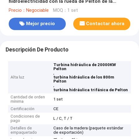
hidroelectricidad con la rueda de Pelton de la
eficacia alta
Precio：Negociable
MOQ：1 set
Mejor precio
Contactar ahora
Descripción De Producto
Turbina hidráulica de 20000KW
Pelton
,
Alta luz
turbina hidráulica de los 800m
Pelton
,
turbina hidráulica trifásica de Pelton
Cantidad de orden
1 set
mínima
Certificación
CE
Condiciones de
L / C, T / T
pago
Detalles de
Caso de la madera (paquete estándar
empaquetado
de exportación)