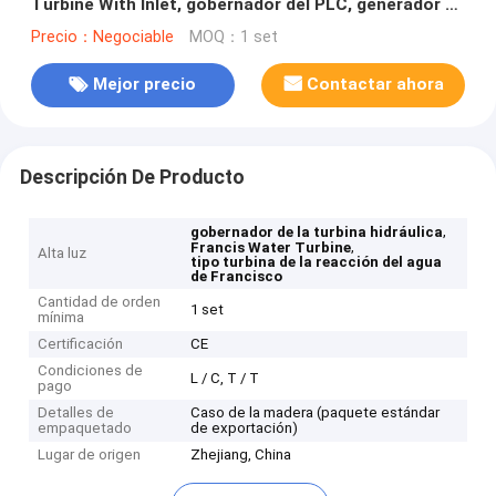
Turbine With Inlet, gobernador del PLC, generador de
la reacción para la hidroelectricidad Projec
Precio：Negociable
MOQ：1 set
Mejor precio
Contactar ahora
Descripción De Producto
,
gobernador de la turbina hidráulica
,
Francis Water Turbine
Alta luz
tipo turbina de la reacción del agua
de Francisco
Cantidad de orden
1 set
mínima
Certificación
CE
Condiciones de
L / C, T / T
pago
Detalles de
Caso de la madera (paquete estándar
empaquetado
de exportación)
Lugar de origen
Zhejiang, China