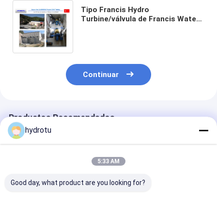
Tipo Francis Hydro
Turbine/válvula de Francis Water
Turbine With Inlet, gobernador del
PLC, generador de la reacción
para la hidroelectricidad Projec
Continuar
Productos Recomendados
hydrotu
5:33 AM
Good day, what product are you looking for?
turbina del agua de
Pequeña turbina
Turbina hidráu