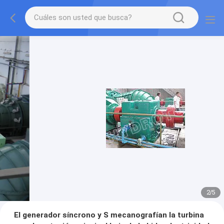
2
/
5
El generador síncrono y S mecanografían la turbina