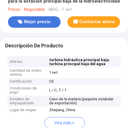
para la estación principal baja de la hidroelectricidad
Precio：Negociable
MOQ：1 set
Mejor precio
Contactar ahora
Descripción De Producto
,
turbina hidráulica principal baja
Alta luz
turbina principal baja del agua
Cantidad de orden
1 set
mínima
Certificación
CE
Condiciones de
L / C, T / T
pago
Detalles de
Caso de la madera (paquete estándar
empaquetado
de exportación)
Lugar de origen
Zhejiang, China
Vea más