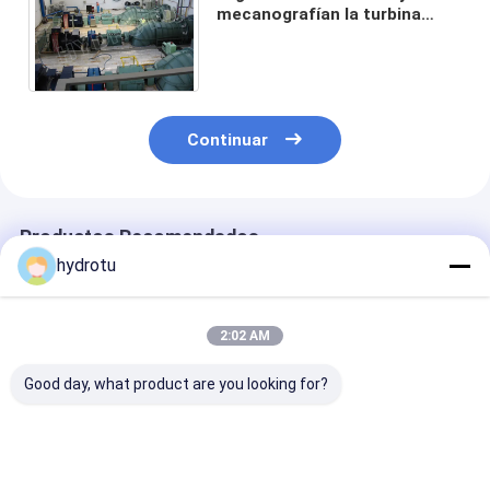
mecanografían la turbina
para la estación principal baja
de la hidroelectricidad
Continuar
Productos Recomendados
hydrotu
2:02 AM
Good day, what product are you looking for?
Tipo principal bajo
S mecanografía la
Turbina
turbina del agua S de
turbina con el
hidroeléctrica
la energía hidraúlica
generador
tipo S con pal