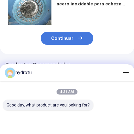
acero inoxidable para cabeza
de agua de 10-300 metros con
capacidad de 0,1MW-20MW
Continuar
Productos Recomendados
hydrotu
4:31 AM
Good day, what product are you looking for?
Asamblea modular
Sistema
Componente
de la energía
hidroeléctrico de
adaptable de l
hidroeléctrica del
acero inoxidable de
energía