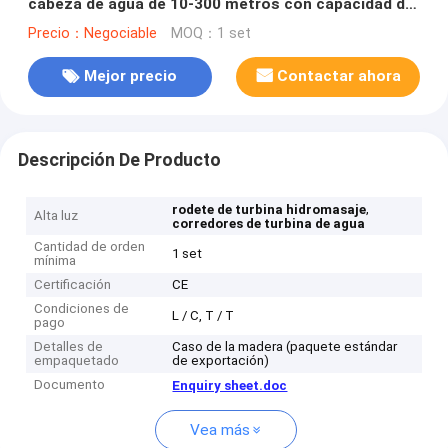
cabeza de agua de 10-300 metros con capacidad de
0,1MW-20MW
Precio：Negociable
MOQ：1 set
Mejor precio
Contactar ahora
Descripción De Producto
,
rodete de turbina hidromasaje
Alta luz
corredores de turbina de agua
Cantidad de orden
1 set
mínima
Certificación
CE
Condiciones de
L / C, T / T
pago
Detalles de
Caso de la madera (paquete estándar
empaquetado
de exportación)
Documento
Enquiry sheet.doc
Vea más