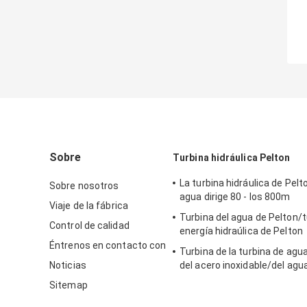
Sobre
Turbina hidráulica Pelton
La turbina hidráulica de Pelt
Sobre nosotros
agua dirige 80 - los 800m
Viaje de la fábrica
Turbina del agua de Pelton/t
Control de calidad
energía hidraúlica de Pelton
Éntrenos en contacto con
Turbina de la turbina de agu
Noticias
del acero inoxidable/del agu
para el proyecto de la hidroe
Sitemap
de la cabeza del apogeo