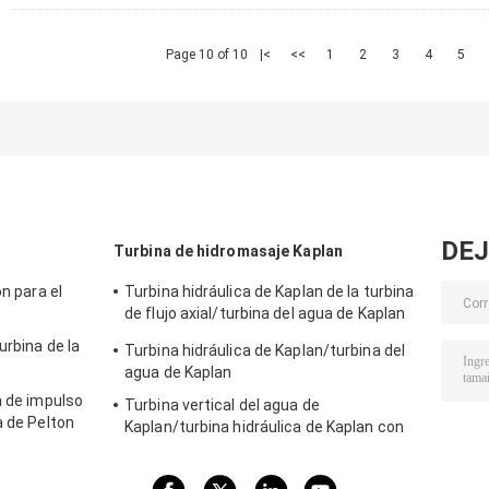
Page 10 of 10
|<
<<
1
2
3
4
5
DEJ
Turbina de hidromasaje Kaplan
on para el
Turbina hidráulica de Kaplan de la turbina
de flujo axial/turbina del agua de Kaplan
para la cabeza del agua proyecto de la
urbina de la
Turbina hidráulica de Kaplan/turbina del
hidroelectricidad de los 2m - de los 70m
agua de Kaplan
a de impulso
Turbina vertical del agua de
a de Pelton
Kaplan/turbina hidráulica de Kaplan con
lectricidad
el generador y el gobernador de velocidad