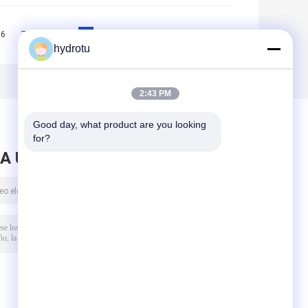
6
7
8
9
10
>>
>|
hydrotu
2:43 PM
Good day, what product are you looking 
for?
A UN MENSAJE