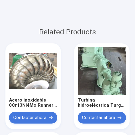
Related Products
Acero inoxidable
Turbina
0Cr13Ni4Mo Runner
hidroeléctrica Turgo
Turgo Turbina
con potencia
hidroeléctrica 100KW
nominal de 100KW-
Contactar ahora
Contactar ahora
2000KW Sistema de
2000KW, corredor de
energía
acero inoxidable y
hidroeléctrica de
eficiencia del 88%