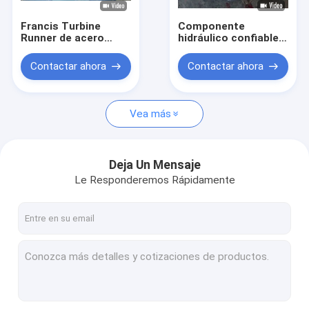
Francis Turbine
Componente
Runner de acero
hidráulico confiable
inoxidable para
de la asamblea de la
cabeza de agua de
construcción de
Contactar ahora
Contactar ahora
10-300 metros con
acero inoxidable del
capacidad de 0,1MW-
corredor 0Cr13Ni4Mo
20MW
de la turbina de
Francis
Vea más
Deja Un Mensaje
Le Responderemos Rápidamente
Hogar
Productos
Sobre nosotros