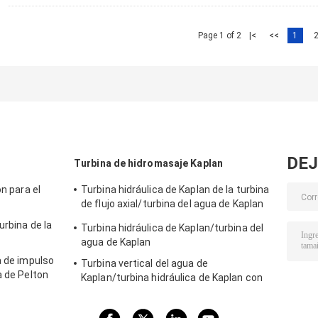
Page 1 of 2
|<
<<
1
DEJ
Turbina de hidromasaje Kaplan
on para el
Turbina hidráulica de Kaplan de la turbina
de flujo axial/turbina del agua de Kaplan
para la cabeza del agua proyecto de la
urbina de la
Turbina hidráulica de Kaplan/turbina del
hidroelectricidad de los 2m - de los 70m
agua de Kaplan
a de impulso
Turbina vertical del agua de
a de Pelton
Kaplan/turbina hidráulica de Kaplan con
lectricidad
el generador y el gobernador de velocidad