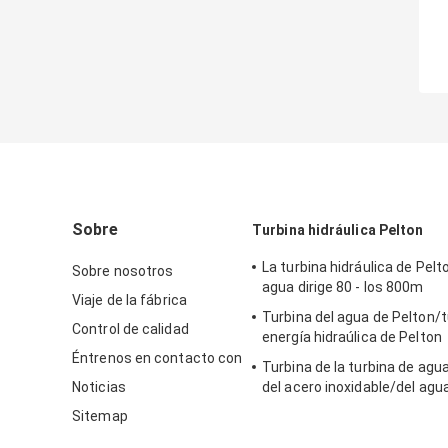
Sobre
Turbina hidráulica Pelton
La turbina hidráulica de Pelt
Sobre nosotros
agua dirige 80 - los 800m
Viaje de la fábrica
Turbina del agua de Pelton/t
Control de calidad
energía hidraúlica de Pelton
Éntrenos en contacto con
Turbina de la turbina de agu
Noticias
del acero inoxidable/del agu
para el proyecto de la hidroe
Sitemap
de la cabeza del apogeo