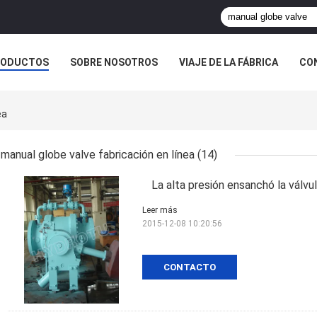
RODUCTOS
SOBRE NOSOTROS
VIAJE DE LA FÁBRICA
CO
CASOS
ea
manual globe valve fabricación en línea
(14)
La alta presión ensanchó la válvu
Leer más
2015-12-08 10:20:56
CONTACTO