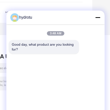
2
>>
>|
hydrotu
3:48 AM
Good day, what product are you looking 
for?
A UN MENSAJE