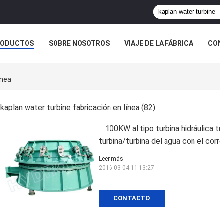
RODUCTOS
SOBRE NOSOTROS
VIAJE DE LA FÁBRICA
CO
CASOS
ínea
kaplan water turbine fabricación en línea
(82)
100KW al tipo turbina hidráulica 
turbina/turbina del agua con el corr
Leer más
2016-03-04 11:13:27
CONTACTO