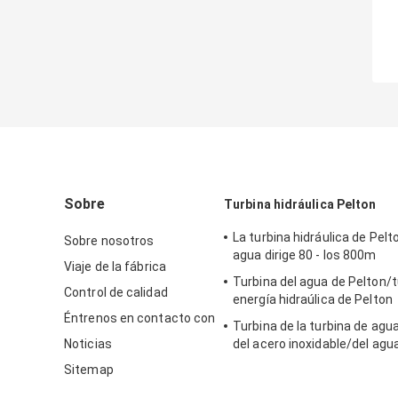
Sobre
Turbina hidráulica Pelton
La turbina hidráulica de Pelt
Sobre nosotros
agua dirige 80 - los 800m
Viaje de la fábrica
Turbina del agua de Pelton/t
Control de calidad
energía hidraúlica de Pelton
Éntrenos en contacto con
Turbina de la turbina de agu
Noticias
del acero inoxidable/del agu
para el proyecto de la hidroe
Sitemap
de la cabeza del apogeo