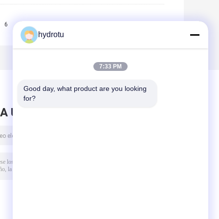
6
7
8
9
>>
>|
hydrotu
7:33 PM
Good day, what product are you looking 
for?
A UN MENSAJE