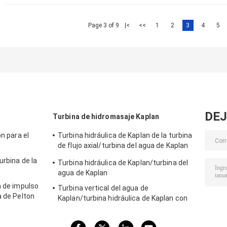
Page 3 of 9
|<
<<
1
2
3
4
5
DEJ
Turbina de hidromasaje Kaplan
on para el
Turbina hidráulica de Kaplan de la turbina
de flujo axial/turbina del agua de Kaplan
para la cabeza del agua proyecto de la
urbina de la
Turbina hidráulica de Kaplan/turbina del
hidroelectricidad de los 2m - de los 70m
agua de Kaplan
a de impulso
Turbina vertical del agua de
a de Pelton
Kaplan/turbina hidráulica de Kaplan con
lectricidad
el generador y el gobernador de velocidad