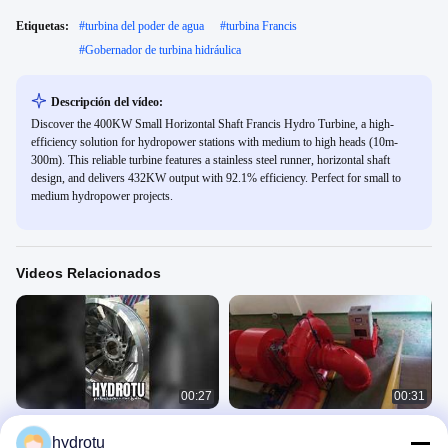
Etiquetas:
#
turbina del poder de agua
#
turbina Francis
#
Gobernador de turbina hidráulica
Descripción del vídeo:
Discover the 400KW Small Horizontal Shaft Francis Hydro Turbine, a high-
efficiency solution for hydropower stations with medium to high heads (10m-
300m). This reliable turbine features a stainless steel runner, horizontal shaft
design, and delivers 432KW output with 92.1% efficiency. Perfect for small to
medium hydropower projects.
Videos Relacionados
00:27
00:31
Rodillo de turbina hidráulica Francis
Turbina hidráulica Francis de alta
hydrotu
de alta calidad, alta eficiencia.
eficiencia con generador de CA